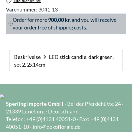
Tilføj til ønskeliste
Varenummer:
3041-13
Order for more
900,00 kr.
and you will receive
your order free of shipping costs.
Beskrivelse
LED stick candle, dark green,
set 2, 2x14cm
Sperling Importe GmbH
· Bei der Pferdehütte 24 ·
21339 Lüneburg · Deutschland
Telefon: +49 (0)4131 40051-0 · Fax: +49 (0)4131
40051-10 · info@dekoflorale.de