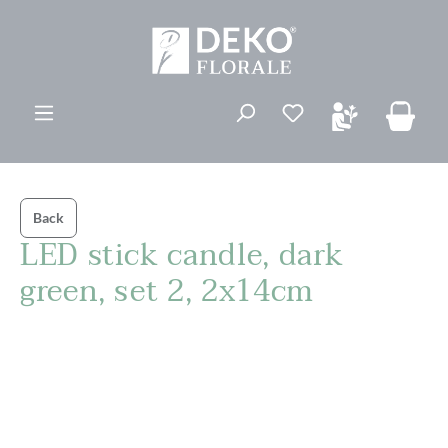
vedindhold
Du har 0 ønskelis
Back
LED stick candle, dark
green, set 2, 2x14cm
Spring over billedgalleri