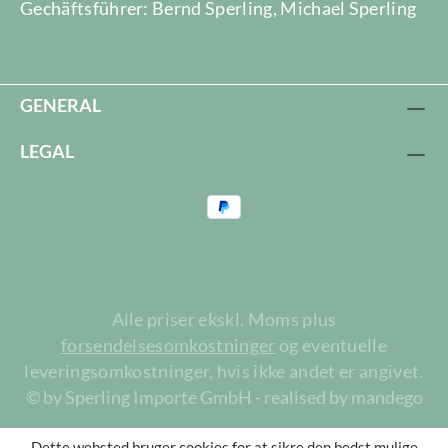
Gechäftsführer: Bernd Sperling, Michael Sperling
GENERAL
LEGAL
Alle priser ekskl. Moms plus
forsendelsesomkostninger
og eventuelle
leveringsomkostninger, hvis ikke andet er angivet.
© by Sperling Importe GmbH - realised by mandego
Dette websted bruger cookies for at sikre den bedst mulige