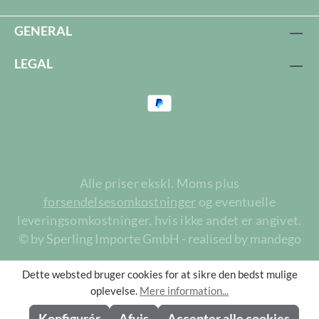
GENERAL
LEGAL
Alle priser ekskl. Moms plus
forsendelsesomkostninger
og eventuelle
leveringsomkostninger, hvis ikke andet er angivet.
© by Sperling Importe GmbH - realised by mandego
Dette websted bruger cookies for at sikre den bedst mulige
oplevelse.
Mere information...
Konfigurér
Afvis
Accepter alle cookies