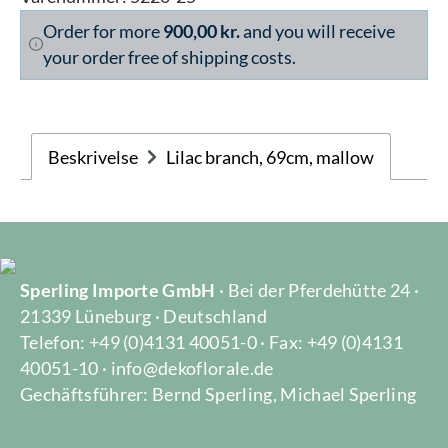
Order for more
900,00 kr.
and you will receive
your order free of shipping costs.
Beskrivelse
Lilac branch, 69cm, mallow
Sperling Importe GmbH
· Bei der Pferdehütte 24 ·
21339 Lüneburg · Deutschland
Telefon: +49 (0)4131 40051-0 · Fax: +49 (0)4131
40051-10 · info@dekoflorale.de
Gechäftsführer: Bernd Sperling, Michael Sperling