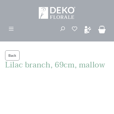
vedindhold
Du har 0 ønskelis
Back
Lilac branch, 69cm, mallow
Spring over billedgalleri