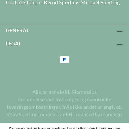
Gechäftsführer: Bernd Sperling, Michael Sperling
GENERAL
LEGAL
Alle priser ekskl. Moms plus
forsendelsesomkostninger
og eventuelle
leveringsomkostninger, hvis ikke andet er angivet.
© by Sperling Importe GmbH - realised by mandego
Dette websted bruger cookies for at sikre den bedst mulige