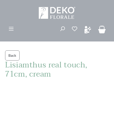
vedindhold
Du har 0 ønskelis
Back
Lisiamthus real touch,
71cm, cream
Spring over billedgalleri