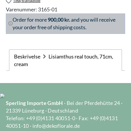
Tilføj til ønskeliste
Varenummer:
3165-01
Order for more
900,00 kr.
and you will receive
your order free of shipping costs.
Beskrivelse
Lisiamthus real touch, 71cm,
cream
Sperling Importe GmbH
· Bei der Pferdehütte 24 ·
21339 Lüneburg · Deutschland
Telefon: +49 (0)4131 40051-0 · Fax: +49 (0)4131
40051-10 · info@dekoflorale.de