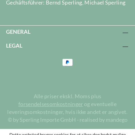
Gechäftsführer: Bernd Sperling, Michael Sperling
GENERAL
LEGAL
Alle priser ekskl. Moms plus
forsendelsesomkostninger
og eventuelle
leveringsomkostninger, hvis ikke andet er angivet.
© by Sperling Importe GmbH - realised by mandego
Dette websted bruger cookies for at sikre den bedst mulige