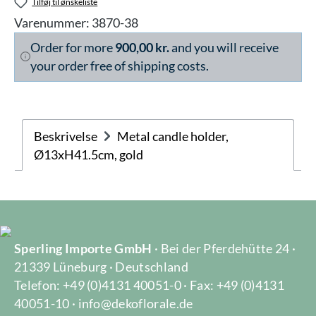
Tilføj til ønskeliste
Varenummer:
3870-38
Order for more
900,00 kr.
and you will receive
your order free of shipping costs.
Beskrivelse
Metal candle holder,
Ø13xH41.5cm, gold
Sperling Importe GmbH
· Bei der Pferdehütte 24 ·
21339 Lüneburg · Deutschland
Telefon: +49 (0)4131 40051-0 · Fax: +49 (0)4131
40051-10 · info@dekoflorale.de