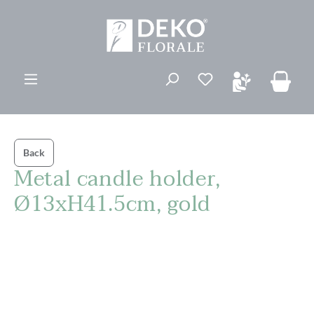
vedindhold
Du har 0 ønskelis
Back
Metal candle holder,
Ø13xH41.5cm, gold
Spring over billedgalleri