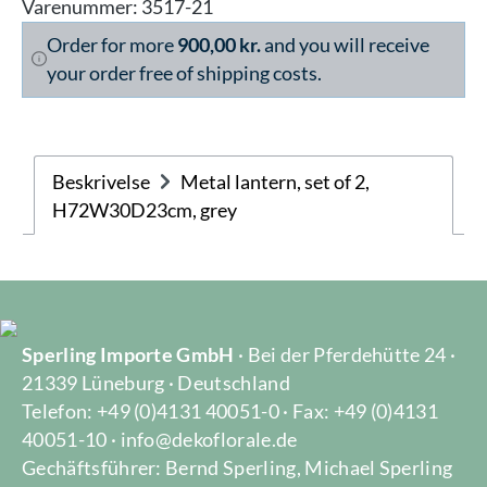
Varenummer:
3517-21
Order for more
900,00 kr.
and you will receive
your order free of shipping costs.
Beskrivelse
Metal lantern, set of 2,
H72W30D23cm, grey
Sperling Importe GmbH
· Bei der Pferdehütte 24 ·
21339 Lüneburg · Deutschland
Telefon: +49 (0)4131 40051-0 · Fax: +49 (0)4131
40051-10 · info@dekoflorale.de
Gechäftsführer: Bernd Sperling, Michael Sperling