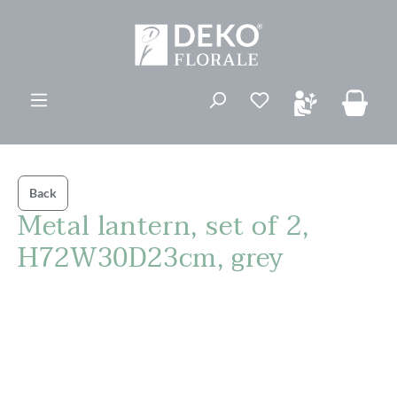
vedindhold
Du har 0 ønskelis
Back
Metal lantern, set of 2,
H72W30D23cm, grey
Spring over billedgalleri