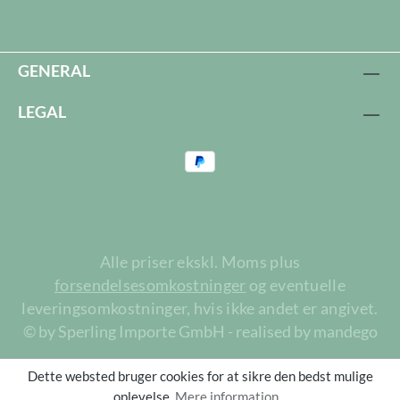
GENERAL
LEGAL
Alle priser ekskl. Moms plus
forsendelsesomkostninger
og eventuelle
leveringsomkostninger, hvis ikke andet er angivet.
© by Sperling Importe GmbH - realised by mandego
Dette websted bruger cookies for at sikre den bedst mulige
oplevelse.
Mere information...