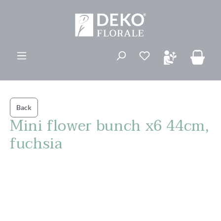
vedindhold
Du har 0 ønskelis
Back
Mini flower bunch x6 44cm,
fuchsia
Spring over billedgalleri