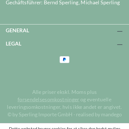
Gechäftsführer: Bernd Sperling, Michael Sperling
GENERAL
LEGAL
Alle priser ekskl. Moms plus
forsendelsesomkostninger
og eventuelle
leveringsomkostninger, hvis ikke andet er angivet.
© by Sperling Importe GmbH - realised by mandego
Dette websted bruger cookies for at sikre den bedst mulige