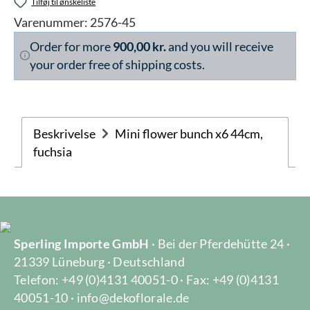
Tilføj til ønskeliste
Varenummer:
2576-45
Order for more
900,00 kr.
and you will receive
your order free of shipping costs.
Beskrivelse
Mini flower bunch x6 44cm,
fuchsia
Sperling Importe GmbH
· Bei der Pferdehütte 24 ·
21339 Lüneburg · Deutschland
Telefon: +49 (0)4131 40051-0 · Fax: +49 (0)4131
40051-10 · info@dekoflorale.de