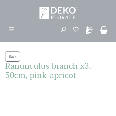
vedindhold
Du har 0 ønskelis
Back
Ranunculus branch x3,
50cm, pink-apricot
Spring over billedgalleri