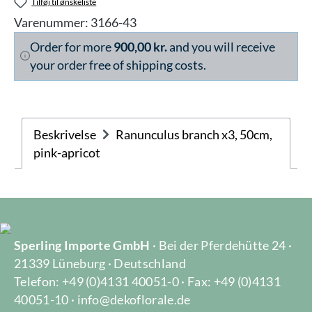
Tilføj til ønskeliste
Varenummer:
3166-43
Order for more
900,00 kr.
and you will receive
your order free of shipping costs.
Beskrivelse
Ranunculus branch x3, 50cm,
pink-apricot
Sperling Importe GmbH
· Bei der Pferdehütte 24 ·
21339 Lüneburg · Deutschland
Telefon: +49 (0)4131 40051-0 · Fax: +49 (0)4131
40051-10 · info@dekoflorale.de