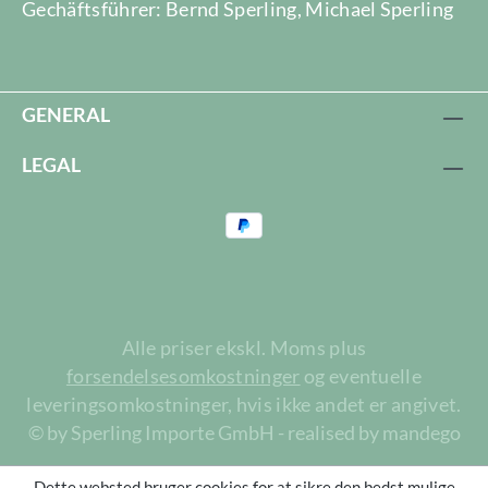
Gechäftsführer: Bernd Sperling, Michael Sperling
GENERAL
LEGAL
Alle priser ekskl. Moms plus
forsendelsesomkostninger
og eventuelle
leveringsomkostninger, hvis ikke andet er angivet.
© by Sperling Importe GmbH - realised by mandego
Dette websted bruger cookies for at sikre den bedst mulige