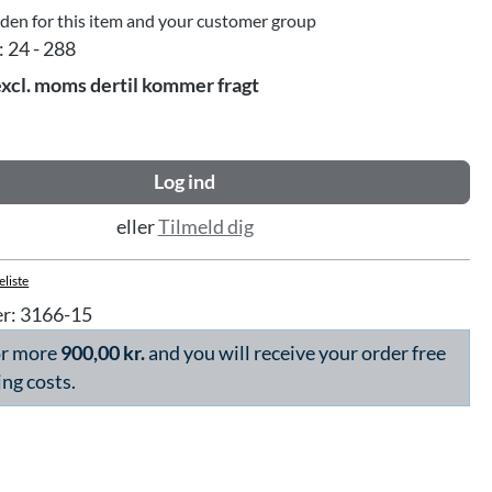
dden for this item and your customer group
:
24 - 288
excl. moms dertil kommer fragt
Log ind
eller
Tilmeld dig
eliste
r:
3166-15
or more
900,00 kr.
and you will receive your order free
ing costs.