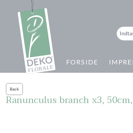
 søgning
Gå til hovednavigation
FORSIDE
IMPRE
Back
Ranunculus branch x3, 50cm,
Spring over billedgalleri