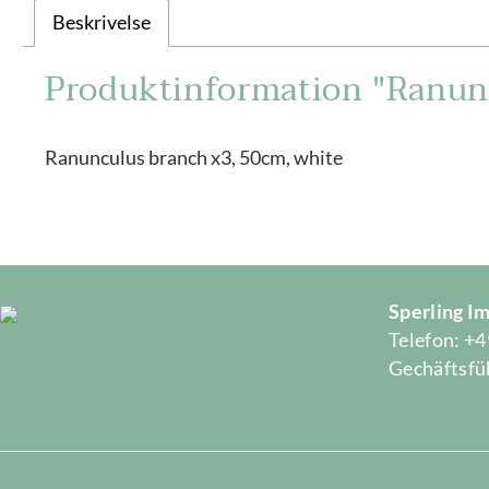
Beskrivelse
Produktinformation "Ranun
Ranunculus branch x3, 50cm, white
Sperling 
Telefon: +4
Gechäftsfüh