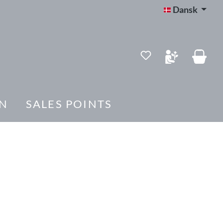
Dansk
Du har 0 ønskelis
N
SALES POINTS