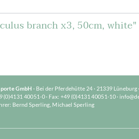
culus branch x3, 50cm, white"
Importe GmbH
· Bei der Pferdehütte 24 · 21339 Lüneburg
9 (0)4131 40051-0 · Fax: +49 (0)4131 40051-10 · info@d
rer: Bernd Sperling, Michael Sperling