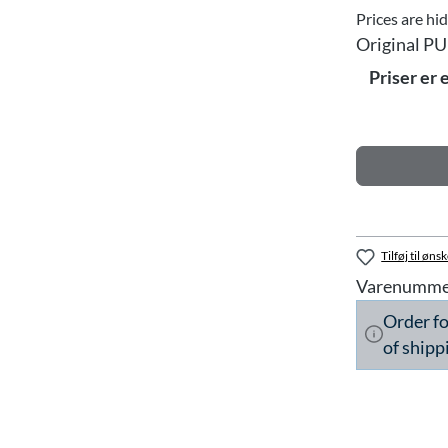
Prices are hi
Original PU
Priser er 
Tilføj til ønsk
Varenumme
Order f
of shipp