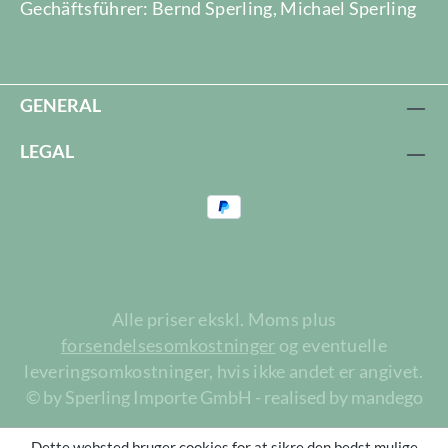
Gechäftsführer: Bernd Sperling, Michael Sperling
GENERAL
LEGAL
Alle priser ekskl. Moms plus
forsendelsesomkostninger
og eventuelle
leveringsomkostninger, hvis ikke andet er angivet.
© by Sperling Importe GmbH - realised by mandego
Dette websted bruger cookies for at sikre den bedst mulige