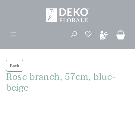
vedindhold
Du har 0 ønskelis
Back
Rose branch, 57cm, blue-
beige
Spring over billedgalleri