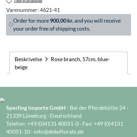
Tilføj til ønskeliste
Varenummer:
4621-41
Order for more
900,00 kr.
and you will receive
your order free of shipping costs.
Beskrivelse
Rose branch, 57cm, blue-
beige
Sperling Importe GmbH
· Bei der Pferdehütte 24 ·
21339 Lüneburg · Deutschland
Telefon: +49 (0)4131 40051-0 · Fax: +49 (0)4131
40051-10 · info@dekoflorale.de