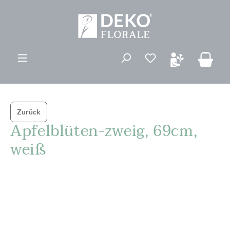
alt springen
Du hast 0 Produk
Zurück
Apfelblüten-zweig, 69cm,
weiß
Bildergalerie überspringen