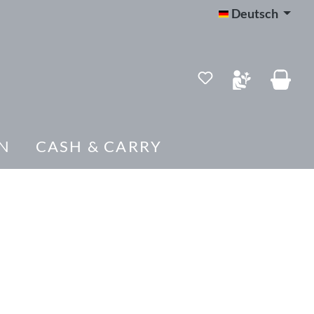
Deutsch
Du hast 0 Produk
N
CASH & CARRY