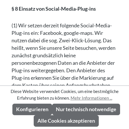
§ 8 Einsatz von Social-Media-Plug-ins
(1) Wir setzen derzeit folgende Social-Media-
Plug-ins ein: Facebook, google-maps. Wir
nutzen dabei die sog. Zwei-Klick-Lösung. Das
heißt, wenn Sie unsere Seite besuchen, werden
zunächst grundsätzlich keine
personenbezogenen Daten an die Anbieter der
Plug-ins weitergegeben. Den Anbieter des
Plug-ins erkennen Sie über die Markierung auf
dem Kasten über seinen Anfangsbuchstaben
Diese Website verwendet Cookies, um eine bestmögliche
oder das Logo. Wir eröffnen Ihnen die
Erfahrung bieten zu können.
Mehr Informationen ...
Möglichkeit, über den Button direkt mit dem
Anbieter des Plug-ins zu kommunizieren. Nur
Konfigurieren
Nur technisch notwendige
wenn Sie auf das markierte Feld klicken und es
Alle Cookies akzeptieren
dadurch aktivieren, erhält der Plug-in-Anbieter