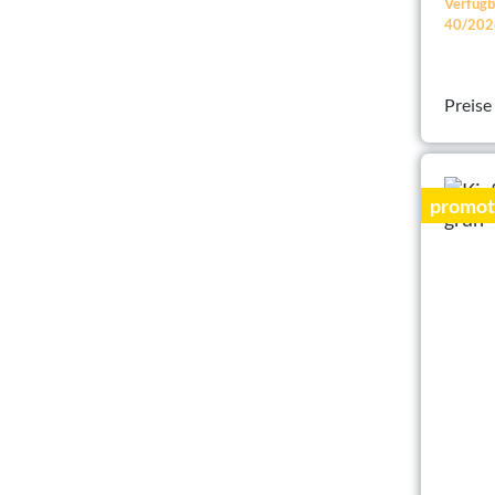
Verfügb
40/202
Preise
promot