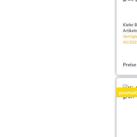
Artike
Verfügb
40/202
Preise
promot