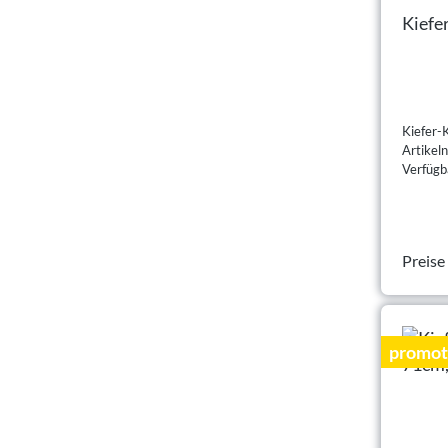
Kiefe
Kiefer-
Artike
Verfügba
Preise
promot