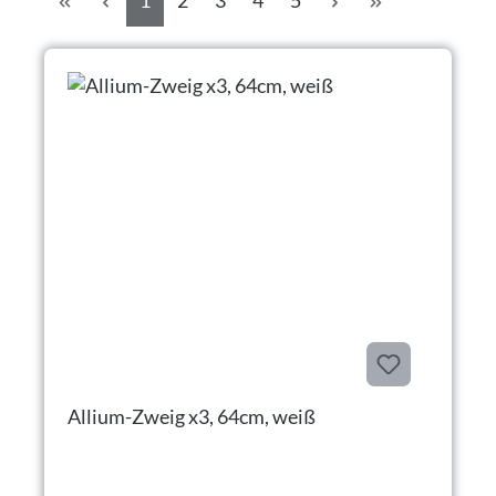
1
2
3
4
5
Allium-Zweig x3, 64cm, weiß