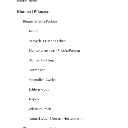
Metalldeko
Blumen | Pflanzen
Blumen frische Farben
Allium
Beiwerk | Frische Farben
Blumen allgemein | Frische Farben
Blumen Frühling
Hortensien
Magnolien-Zweige
Schleierkraut
Tulpen
Wiesenblumen
Natural touch | Rosen | Hortensien ...