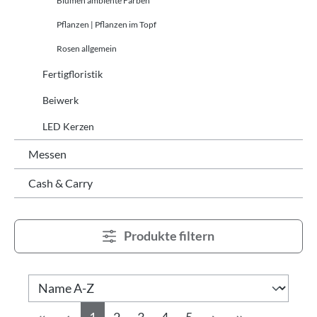
Blumen ambiente Farben
Pflanzen | Pflanzen im Topf
Rosen allgemein
Fertigfloristik
Beiwerk
LED Kerzen
Messen
Cash & Carry
Produkte filtern
Seite
Seite
Seite
Seite
Seite