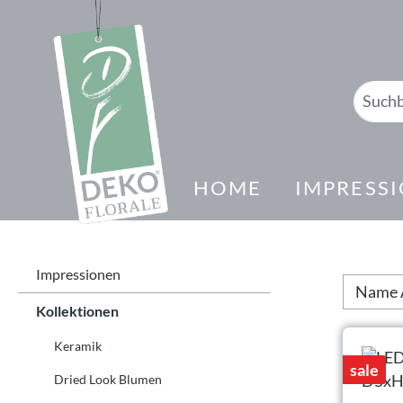
springen
Zur Hauptnavigation springen
HOME
IMPRESS
Impressionen
Kollektionen
Keramik
sale
Dried Look Blumen