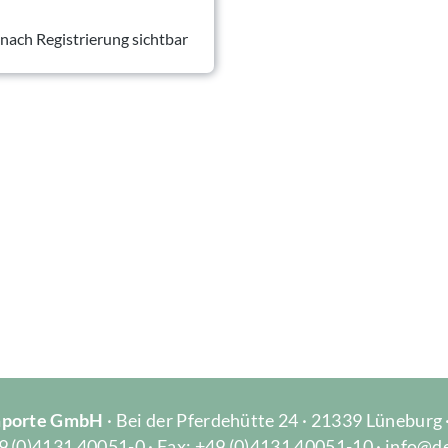
 nach Registrierung sichtbar
Importe GmbH
· Bei der Pferdehütte 24 · 21339 Lüneburg
9 (0)4131 40051-0 · Fax: +49 (0)4131 40051-10 · info@d