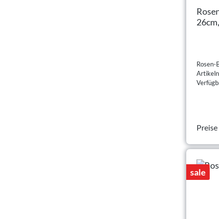
Rosen
26cm,
Rosen-B
Artike
Verfügba
Preise
sale