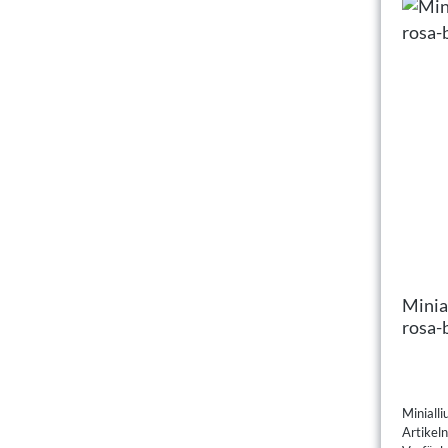
Minia
rosa-
Miniall
Artike