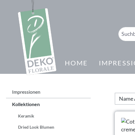
springen
Zur Hauptnavigation springen
HOME
IMPRESS
Impressionen
Kollektionen
Keramik
Dried Look Blumen