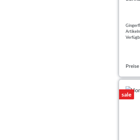
Gingerf
Artike
Verfügba
Preise
sale