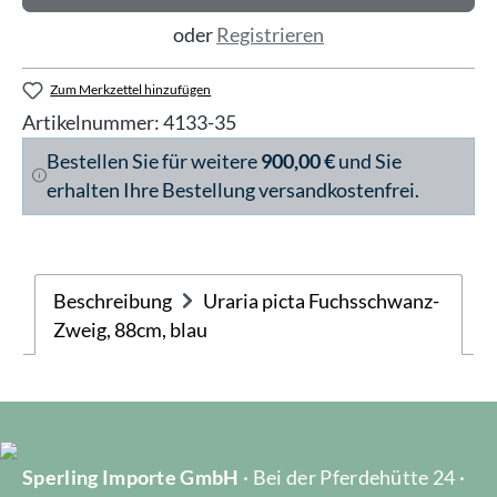
oder
Registrieren
Zum Merkzettel hinzufügen
Artikelnummer:
4133-35
Bestellen Sie für weitere
900,00 €
und Sie
erhalten Ihre Bestellung versandkostenfrei.
Beschreibung
Uraria picta Fuchsschwanz-
Zweig, 88cm, blau
Sperling Importe GmbH
· Bei der Pferdehütte 24 ·