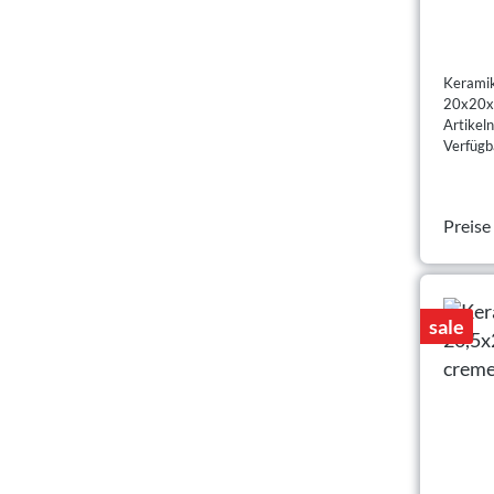
grün
Keramik
20x20x1
Artike
Verfügba
Preise
sale