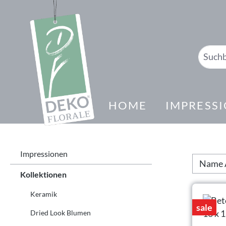
springen
Zur Hauptnavigation springen
HOME
IMPRESS
Impressionen
Kollektionen
Keramik
sale
Dried Look Blumen