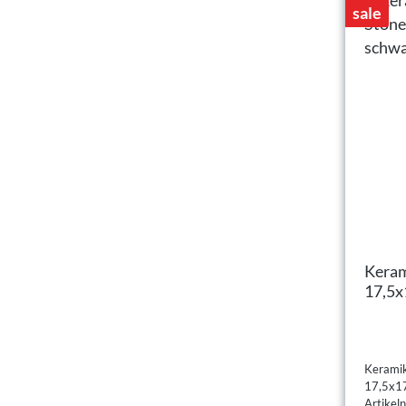
sale
Keram
17,5x
Keramik
17,5x1
Artike