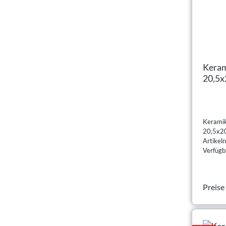
Keram
20,5x
crem
Keramik
20,5x20
Artike
Verfügba
Preise