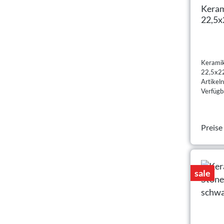
Keram
22,5x
schwa
Keramik
22,5x22
Artike
Verfügba
Preise
sale