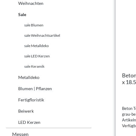
Weihnachten
Sale
sale Blumen
sale Weihnachtsartikel
sale Metalldeko
sale LED Kerzen
sale Keramik
Beton
Metalldeko
x 18.
Blumen | Pflanzen
Fertigfloristik
Beton T
Beiwerk
grau-be
Artike
LED Kerzen
Verfügba
Messen