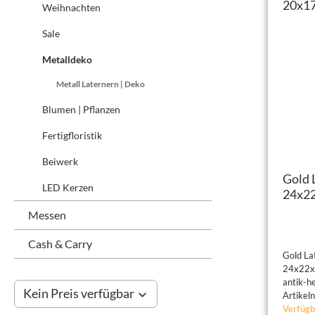
Weihnachten
Sale
Metalldeko
Metall Laternern | Deko
Blumen | Pflanzen
Fertigfloristik
Beiwerk
Gold 
LED Kerzen
24x22
20x17
Messen
Cash & Carry
Gold La
24x22x
antik-he
Kein Preis verfügbar
Artike
Verfügb