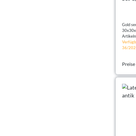
gold
Gold ser
30x30x2
Artike
Verfügb
36/202
Preise