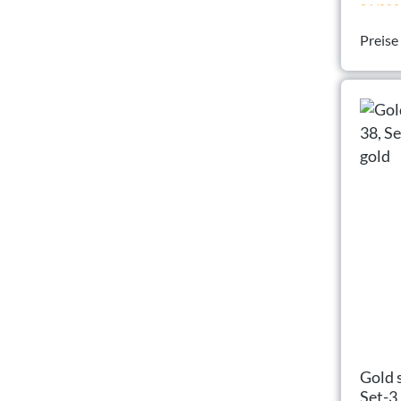
36/202
Preise
Gold s
Set-3