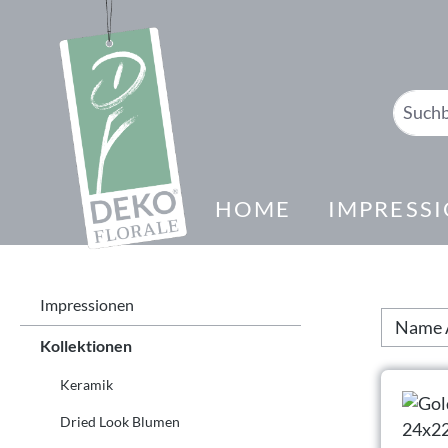
springen
Zur Hauptnavigation springen
HOME
IMPRESS
Impressionen
Kollektionen
Keramik
Dried Look Blumen