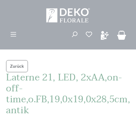
alt springen
Du hast 0 Produk
Zurück
Laterne 21, LED, 2xAA,on-
off-
time,o.FB,19,0x19,0x28,5cm,
antik