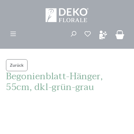
alt springen
Du hast 0 Produk
Zurück
Begonienblatt-Hänger,
55cm, dkl-grün-grau
Bildergalerie überspringen