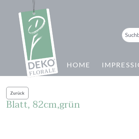
springen
Zur Hauptnavigation springen
HOME
IMPRESS
Zurück
Blatt, 82cm,grün
Bildergalerie überspringen