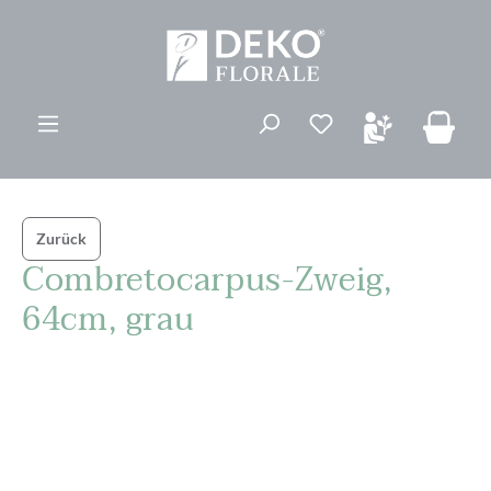
alt springen
Du hast 0 Produk
Zurück
Combretocarpus-Zweig,
64cm, grau
Bildergalerie überspringen