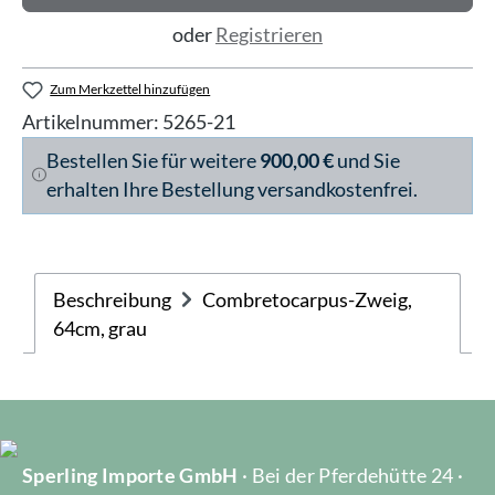
oder
Registrieren
Zum Merkzettel hinzufügen
Artikelnummer:
5265-21
Bestellen Sie für weitere
900,00 €
und Sie
erhalten Ihre Bestellung versandkostenfrei.
Beschreibung
Combretocarpus-Zweig,
64cm, grau
Sperling Importe GmbH
· Bei der Pferdehütte 24 ·