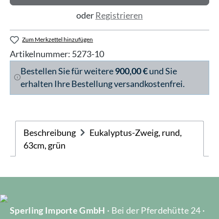
oder
Registrieren
Zum Merkzettel hinzufügen
Artikelnummer:
5273-10
Bestellen Sie für weitere
900,00 €
und Sie
erhalten Ihre Bestellung versandkostenfrei.
Beschreibung
Eukalyptus-Zweig, rund,
63cm, grün
Sperling Importe GmbH
· Bei der Pferdehütte 24 ·