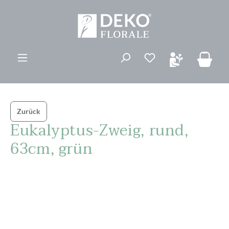
alt springen
Du hast 0 Produk
Zurück
Eukalyptus-Zweig, rund,
63cm, grün
Bildergalerie überspringen