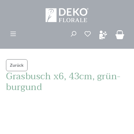
alt springen
Du hast 0 Produk
Zurück
Grasbusch x6, 43cm, grün-
burgund
Bildergalerie überspringen