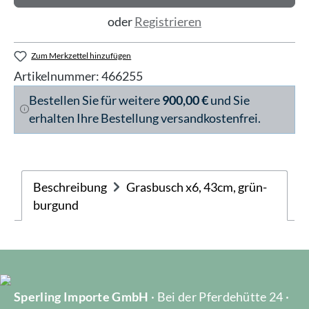
oder
Registrieren
Zum Merkzettel hinzufügen
Artikelnummer:
466255
Bestellen Sie für weitere
900,00 €
und Sie
erhalten Ihre Bestellung versandkostenfrei.
Beschreibung
Grasbusch x6, 43cm, grün-
burgund
Sperling Importe GmbH
· Bei der Pferdehütte 24 ·