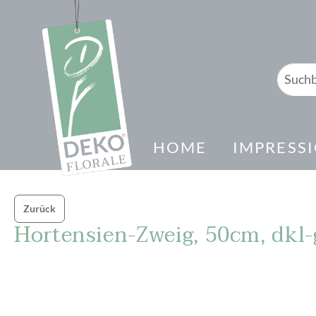
springen
Zur Hauptnavigation springen
HOME
IMPRESS
Zurück
Hortensien-Zweig, 50cm, dkl
Bildergalerie überspringen