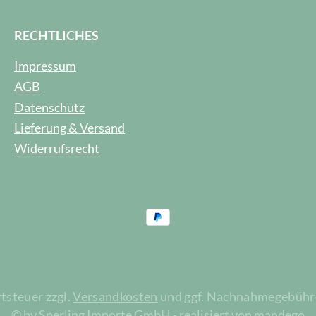
RECHTLICHES
Impressum
AGB
Datenschutz
Lieferung & Versand
Widerrufsrecht
rtsteuer zzgl.
Versandkosten
und ggf. Nachnahmegebühre
© by Sperling Importe GmbH - realisiert von mandego