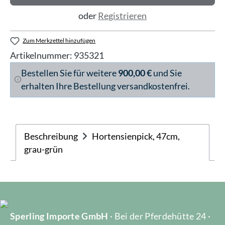
oder
Registrieren
Zum Merkzettel hinzufügen
Artikelnummer:
935321
Bestellen Sie für weitere
900,00 €
und Sie
erhalten Ihre Bestellung versandkostenfrei.
Beschreibung
Hortensienpick, 47cm,
grau-grün
Sperling Importe GmbH
· Bei der Pferdehütte 24 ·