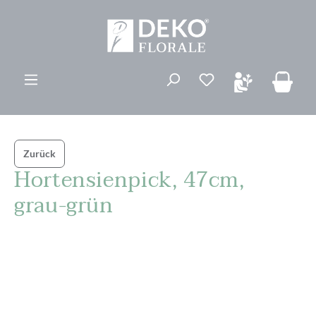
alt springen
Du hast 0 Produk
Zurück
Hortensienpick, 47cm,
grau-grün
Bildergalerie überspringen