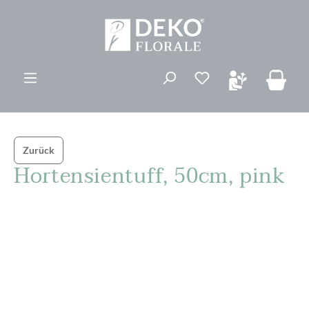
alt springen
Du hast 0 Produk
Zurück
Hortensientuff, 50cm, pink
Bildergalerie überspringen