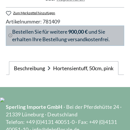
Zum Merkzettel hinzufügen
Artikelnummer:
781409
Bestellen Sie für weitere
900,00 €
und Sie
erhalten Ihre Bestellung versandkostenfrei.
Beschreibung
Hortensientuff, 50cm, pink
Sperling Importe GmbH
· Bei der Pferdehütte 24 ·
21339 Lüneburg · Deutschland
Telefon: +49 (0)4131 40051-0 · Fax: +49 (0)4131
40051-10 · info@dekoflorale.de