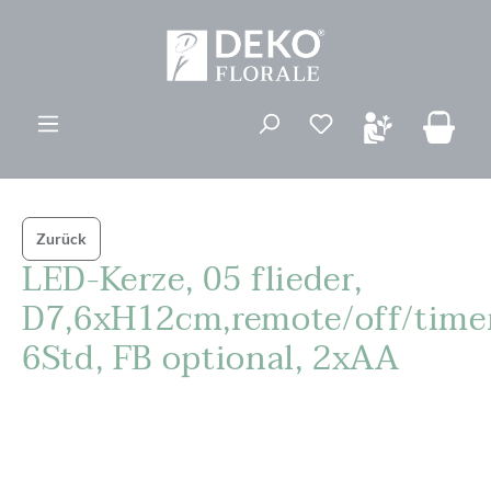
alt springen
Du hast 0 Produk
Zurück
LED-Kerze, 05 flieder,
D7,6xH12cm,remote/off/time
6Std, FB optional, 2xAA
Bildergalerie überspringen