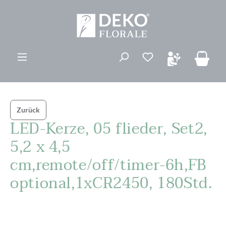
alt springen
Du hast 0 Produk
Zurück
LED-Kerze, 05 flieder, Set2,
5,2 x 4,5
cm,remote/off/timer-6h,FB
optional,1xCR2450, 180Std.