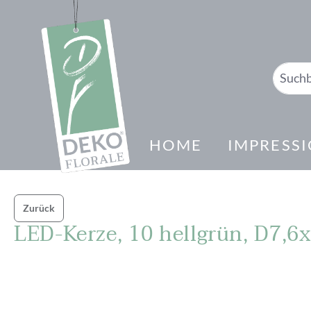
springen
Zur Hauptnavigation springen
HOME
IMPRESS
Zurück
LED-Kerze, 10 hellgrün, D7,6
Bildergalerie überspringen