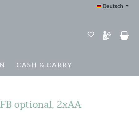
Deutsch
Du hast 0 Produk
EN
CASH & CARRY
 FB optional, 2xAA