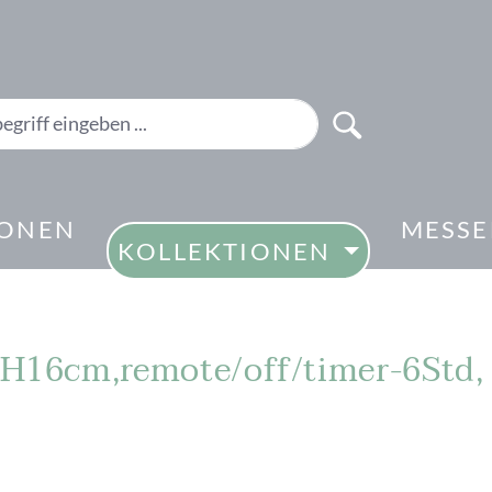
IONEN
MESS
KOLLEKTIONEN
xH16cm,remote/off/timer-6Std,