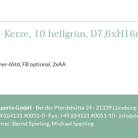
Kerze, 10 hellgrün, D7,6xH16
er-6Std, FB optional, 2xAA
Importe GmbH
· Bei der Pferdehütte 24 · 21339 Lüneburg
9 (0)4131 40051-0 · Fax: +49 (0)4131 40051-10 · info@d
rer: Bernd Sperling, Michael Sperling