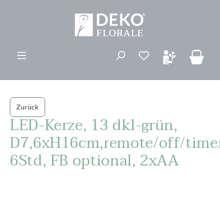
alt springen
Du hast 0 Produk
Zurück
LED-Kerze, 13 dkl-grün,
D7,6xH16cm,remote/off/time
6Std, FB optional, 2xAA
Bildergalerie überspringen