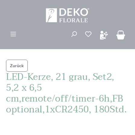
alt springen
Du hast 0 Produk
Zurück
LED-Kerze, 21 grau, Set2,
5,2 x 6,5
cm,remote/off/timer-6h,FB
optional,1xCR2450, 180Std.