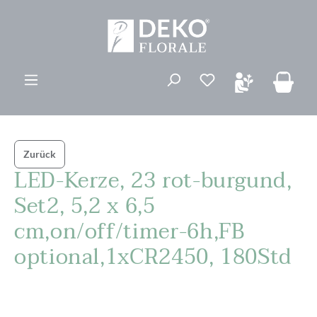
alt springen
Du hast 0 Produk
Zurück
LED-Kerze, 23 rot-burgund,
Set2, 5,2 x 6,5
cm,on/off/timer-6h,FB
optional,1xCR2450, 180Std