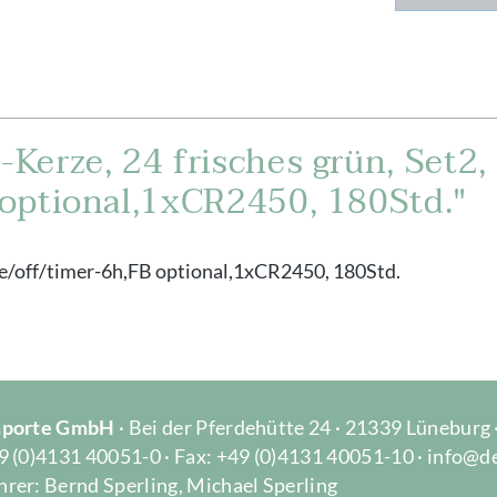
erze, 24 frisches grün, Set2, 
optional,1xCR2450, 180Std."
ote/off/timer-6h,FB optional,1xCR2450, 180Std.
Importe GmbH
· Bei der Pferdehütte 24 · 21339 Lüneburg
9 (0)4131 40051-0 · Fax: +49 (0)4131 40051-10 · info@d
rer: Bernd Sperling, Michael Sperling