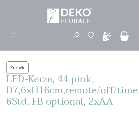
alt springen
Du hast 0 Produk
Zurück
LED-Kerze, 44 pink,
D7,6xH16cm,remote/off/time
6Std, FB optional, 2xAA
Bildergalerie überspringen