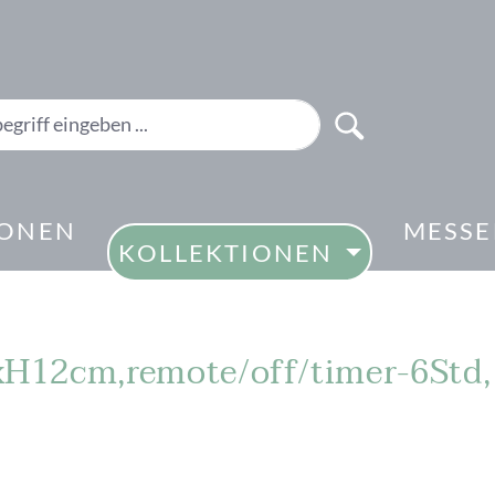
IONEN
MESS
KOLLEKTIONEN
7xH12cm,remote/off/timer-6Std