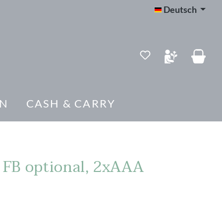
Deutsch
Du hast 0 Produk
EN
CASH & CARRY
, FB optional, 2xAAA