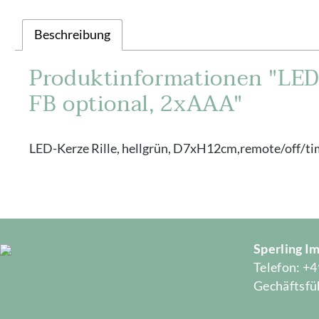
Beschreibung
Produktinformationen "LED-
FB optional, 2xAAA"
LED-Kerze Rille, hellgrün, D7xH12cm,remote/off/ti
Sperling 
Telefon: +4
Gechäftsfüh