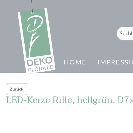
springen
Zur Hauptnavigation springen
HOME
IMPRESS
Zurück
LED-Kerze Rille, hellgrün, D
Bildergalerie überspringen