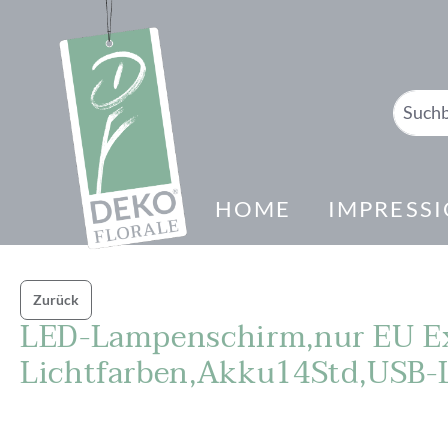
springen
Zur Hauptnavigation springen
HOME
IMPRESS
Zurück
LED-Lampenschirm,nur EU Ex
Lichtfarben,Akku14Std,USB-L