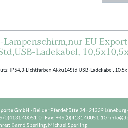
-Lampenschirm,nur EU Export
Std,USB-Ladekabel, 10,5x10,5
tz, IP54,3-Lichtfarben,Akku14Std,USB-Ladekabel, 10,5
Importe GmbH
· Bei der Pferdehütte 24 · 21339 Lüneburg
9 (0)4131 40051-0 · Fax: +49 (0)4131 40051-10 · info@d
rer: Bernd Sperling, Michael Sperling