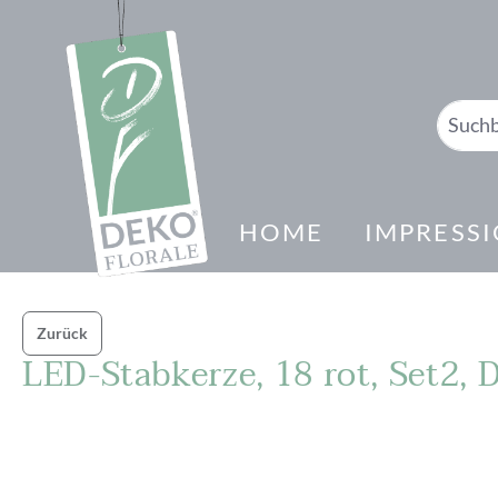
springen
Zur Hauptnavigation springen
HOME
IMPRESS
Zurück
LED-Stabkerze, 18 rot, Set2,
Bildergalerie überspringen