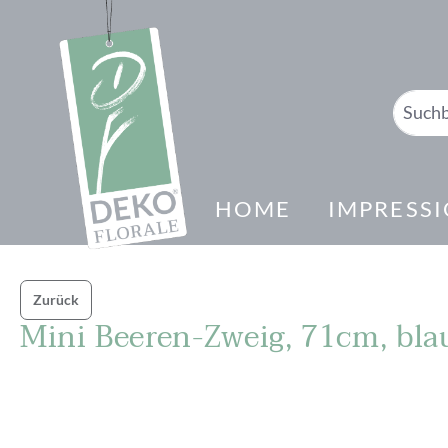
springen
Zur Hauptnavigation springen
HOME
IMPRESS
Zurück
Mini Beeren-Zweig, 71cm, bla
Bildergalerie überspringen