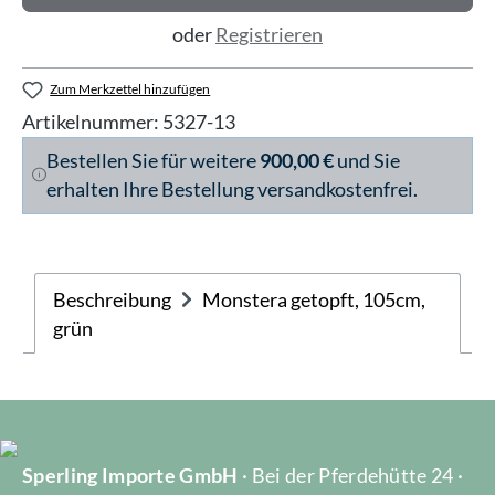
oder
Registrieren
Zum Merkzettel hinzufügen
Artikelnummer:
5327-13
Bestellen Sie für weitere
900,00 €
und Sie
erhalten Ihre Bestellung versandkostenfrei.
Beschreibung
Monstera getopft, 105cm,
grün
Sperling Importe GmbH
· Bei der Pferdehütte 24 ·