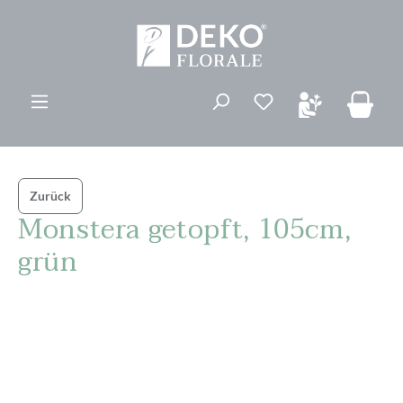
alt springen
Du hast 0 Produk
Zurück
Monstera getopft, 105cm,
grün
Bildergalerie überspringen