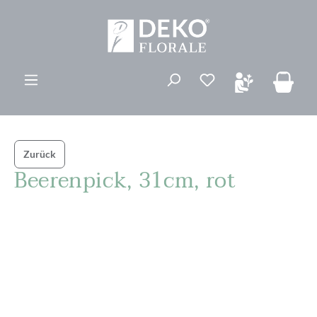
alt springen
Du hast 0 Produk
Zurück
Beerenpick, 31cm, rot
Bildergalerie überspringen