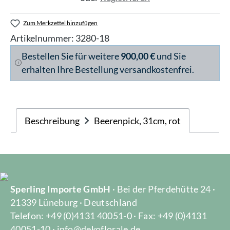
Zum Merkzettel hinzufügen
Artikelnummer:
3280-18
Bestellen Sie für weitere
900,00 €
und Sie
erhalten Ihre Bestellung versandkostenfrei.
Beschreibung
Beerenpick, 31cm, rot
Sperling Importe GmbH
· Bei der Pferdehütte 24 ·
21339 Lüneburg · Deutschland
Telefon: +49 (0)4131 40051-0 · Fax: +49 (0)4131
40051-10 · info@dekoflorale.de