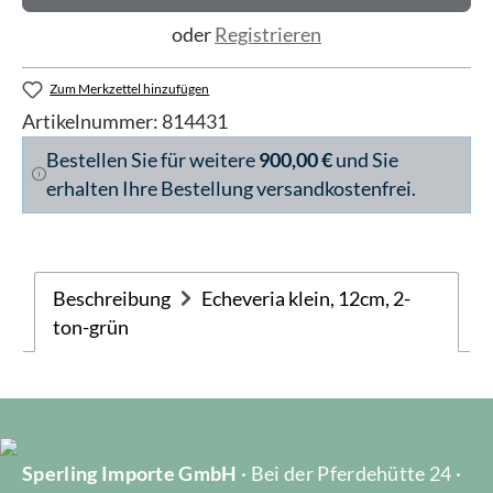
oder
Registrieren
Zum Merkzettel hinzufügen
Artikelnummer:
814431
Bestellen Sie für weitere
900,00 €
und Sie
erhalten Ihre Bestellung versandkostenfrei.
Beschreibung
Echeveria klein, 12cm, 2-
ton-grün
Sperling Importe GmbH
· Bei der Pferdehütte 24 ·