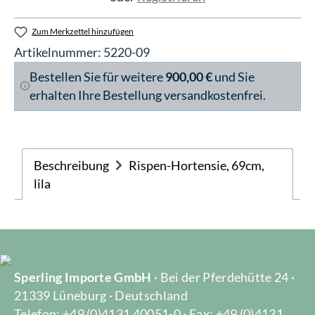
Zum Merkzettel hinzufügen
Artikelnummer:
5220-09
Bestellen Sie für weitere
900,00 €
und Sie
erhalten Ihre Bestellung versandkostenfrei.
Beschreibung
Rispen-Hortensie, 69cm,
lila
Sperling Importe GmbH
· Bei der Pferdehütte 24 ·
21339 Lüneburg · Deutschland
Telefon: +49 (0)4131 40051-0 · Fax: +49 (0)4131