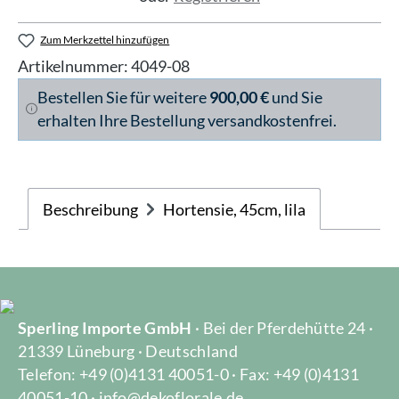
Zum Merkzettel hinzufügen
Artikelnummer:
4049-08
Bestellen Sie für weitere
900,00 €
und Sie
erhalten Ihre Bestellung versandkostenfrei.
Beschreibung
Hortensie, 45cm, lila
Sperling Importe GmbH
· Bei der Pferdehütte 24 ·
21339 Lüneburg · Deutschland
Telefon: +49 (0)4131 40051-0 · Fax: +49 (0)4131
40051-10 · info@dekoflorale.de