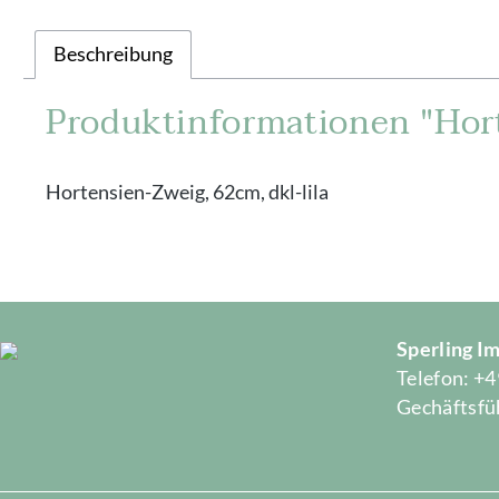
Beschreibung
Produktinformationen "Hort
Hortensien-Zweig, 62cm, dkl-lila
Sperling 
Telefon: +4
Gechäftsfüh