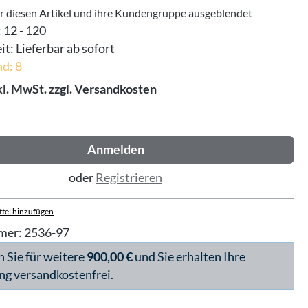
ür diesen Artikel und ihre Kundengruppe ausgeblendet
:
12 - 120
it:
Lieferbar ab sofort
d: 8
kl. MwSt. zzgl. Versandkosten
Anmelden
oder
Registrieren
tel hinzufügen
mer:
2536-97
n Sie für weitere
900,00 €
und Sie erhalten Ihre
ng versandkostenfrei.