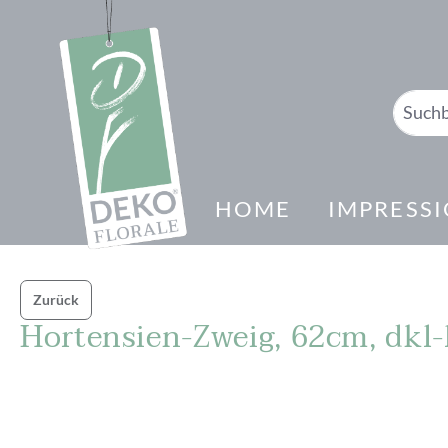
springen
Zur Hauptnavigation springen
HOME
IMPRESS
Zurück
Hortensien-Zweig, 62cm, dkl-l
Bildergalerie überspringen