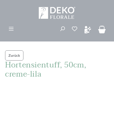
alt springen
Du hast 0 Produk
Zurück
Hortensientuff, 50cm,
creme-lila
Bildergalerie überspringen