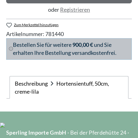
oder
Registrieren
Zum Merkzettel hinzufügen
Artikelnummer:
781440
Bestellen Sie für weitere
900,00 €
und Sie
erhalten Ihre Bestellung versandkostenfrei.
Beschreibung
Hortensientuff, 50cm,
creme-lila
Sperling Importe GmbH
· Bei der Pferdehütte 24 ·