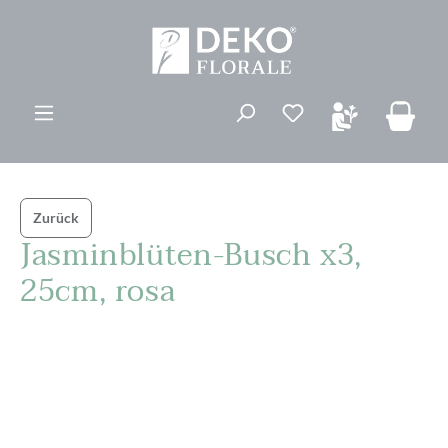
alt springen
Du hast 0 Produk
Zurück
Jasminblüten-Busch x3,
25cm, rosa
Bildergalerie überspringen