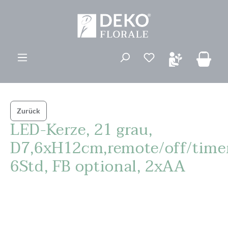
alt springen
Du hast 0 Produk
Zurück
LED-Kerze, 21 grau,
D7,6xH12cm,remote/off/time
6Std, FB optional, 2xAA
Bildergalerie überspringen