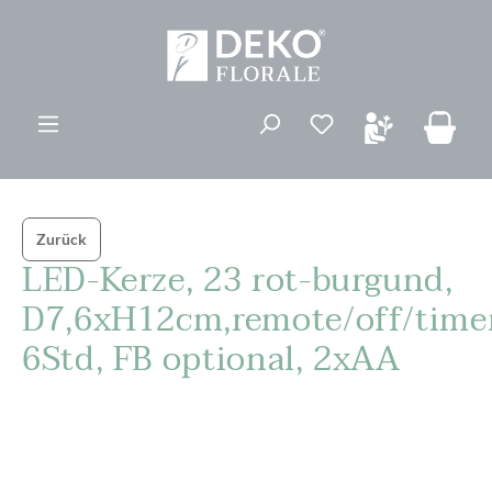
alt springen
Du hast 0 Produk
Zurück
LED-Kerze, 23 rot-burgund,
D7,6xH12cm,remote/off/time
6Std, FB optional, 2xAA
Bildergalerie überspringen